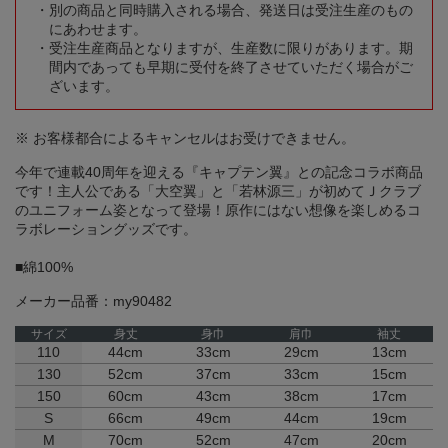
別の商品と同時購入される場合、発送日は受注生産のもの
にあわせます。
受注生産商品となりますが、生産数に限りがあります。期
間内であっても早期に受付を終了させていただく場合がご
ざいます。
※ お客様都合によるキャンセルはお受けできません。
今年で連載40周年を迎える『キャプテン翼』との記念コラボ商品
です！主人公である「大空翼」と「若林源三」が初めてＪクラブ
のユニフォーム姿となって登場！原作にはない想像を楽しめるコ
ラボレーショングッズです。
■綿100%
メーカー品番：my90482
サイズ
身丈
身巾
肩巾
袖丈
110
44cm
33cm
29cm
13cm
130
52cm
37cm
33cm
15cm
150
60cm
43cm
38cm
17cm
S
66cm
49cm
44cm
19cm
M
70cm
52cm
47cm
20cm