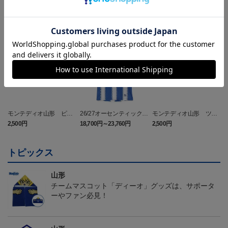
NEW
NEW
モンテディオ山形 ピカ
26/27オーセンティックユ
モンテディオ山形 ツン
チュウ タオルマフラー
ニフォーム半袖（FP1st）
ベアー タオルマフラー
2,500円
18,700円～23,760円
2,500円
1
トピックス
山形
チームマスコット「ディーオ」グッズは、サポータ
ーやファン必見！