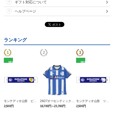
ギフト対応について
ヘルプページ
ランキング
NEW
NEW
モンテディオ山形 ピカ
26/27オーセンティックユ
モンテディオ山形 ツン
チュウ タオルマフラー
ニフォーム半袖（FP1st）
ベアー タオルマフラー
2,500円
18,700円～23,760円
2,500円
1