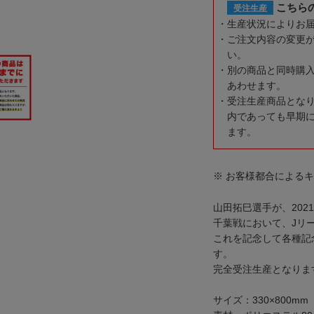
こちら
受注生産
生産状況によりお
ご注文内容の変更
い。
別の商品と同時購
あわせます。
受注生産商品とな
内であっても早期
ます。
※ お客様都合による
山田拓巳選手が、202
千葉戦において、Jリ
これを記念して各種記
す。
完全受注生産となりま
サイズ：330×800mm