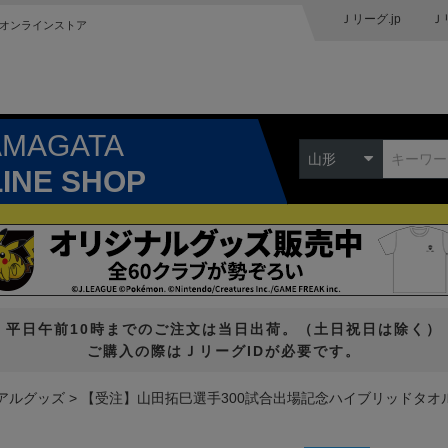
Ｊリーグ.jp
Ｊ
オンラインストア
AMAGATA
山形
LINE SHOP
平日午前10時までのご注文は当日出荷。（土日祝日は除く）
ご購入の際はＪリーグIDが必要です。
アルグッズ
【受注】山田拓巳選手300試合出場記念ハイブリッドタオ