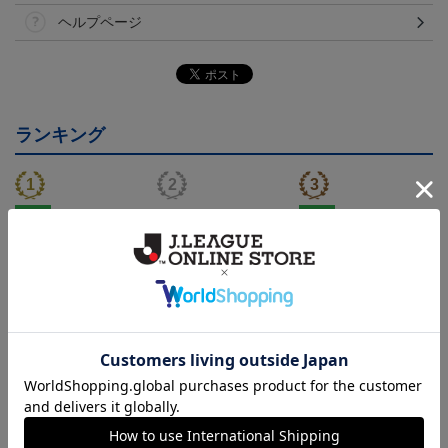
ヘルプページ
ランキング
NEW
NEW
モンテディオ山形 ピカ
26/27オーセンティックユ
モンテディオ山形 ツン
チュウ タオルマフラー
ニフォーム半袖（FP1st）
ベアー タオルマフラー
2,500円
18,700円～23,760円
2,500円
1