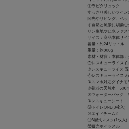
①ラピタリュック
すっきり美しいライン
関先やリビング、ベッ
ず自然と風景に馴染む
リン生地や止水ファス
サイズ：商品本体サイズ：
容量：約24リットル
重量：約800g
素材・材質：本体部：
②レスキューライス 白
③レスキューライス 五
④レスキューライス わ
⑤スマホ対応ダイナモ
⑥養老の天然水 500m
⑦ウォーターバッグ Mo
⑧レスキューシート
⑨トイレONE(3枚入)
⑩エイドチーム2
⑪3層式マスク(1枚入)
⑫蓄光ホイッスル