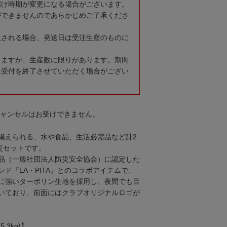
届け時期が変更になる場合がございます。
ができませんのであらかじめご了承くださ
入される場合、発送日は受注生産のものに
りますが、生産数に限りがあります。期間
に受付を終了させていただく場合がござい
キャンセルはお受けできません。
備えられる、水や食品、生活必需品など計2
災セットです。
品（一般社団法人防災安全協会）に認定した
ド『LA・PITA』とのコラボアイテムで、
に強いターポリン生地を採用し、夜間でも目
いており、前面にはクラブオリジナルロゴが
。
3kg)】