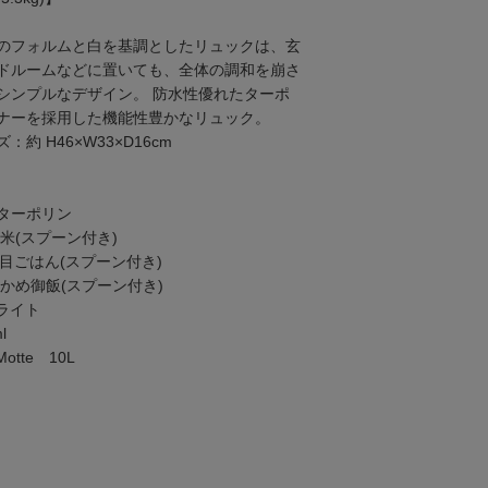
のフォルムと白を基調としたリュックは、玄
ドルームなどに置いても、全体の調和を崩さ
シンプルなデザイン。 防水性優れたターポ
ナーを採用した機能性豊かなリュック。
約 H46×W33×D16cm
ターポリン
米(スプーン付き)
目ごはん(スプーン付き)
かめ御飯(スプーン付き)
ライト
l
tte 10L