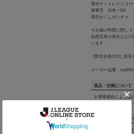
⑬ポケットレインコー
⑭軍手 日本一DX
⑮目かくしポンチョ
※お届け時期に関して
自然災害の発生などの
います。
【防災企画2021_防
メーカー品番：my905
返品・交換について
お客様都合による返
ん。詳しくは
ヘルプ
ご注文の確定につい
買い物かごに入れる