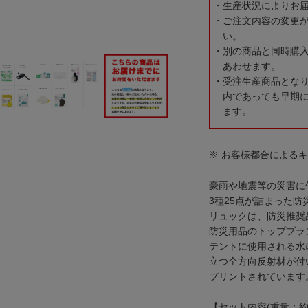
生産状況によりお
ご注文内容の変更
い。
別の商品と同時購
あわせます。
受注生産商品とな
内であっても早期
ます。
※ お客様都合による
豪雨や地震等の災害に
3種25点が詰まった防
リュックは、防災推奨
防災用品のトップブラン
テントに使用される水
立つ全方向反射材が付
プリントされています
【セット内容(重量：約5.