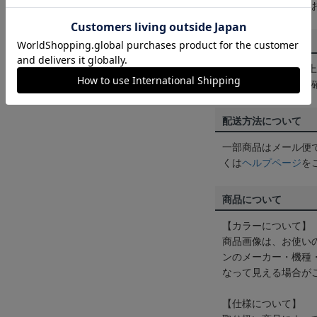
めにご購入手続きを
送料について
3,980円（税込）
は
ヘルプページ
をご
配送方法について
一部商品はメール便
くは
ヘルプページ
を
商品について
【カラーについて】
商品画像は、お使い
ンのメーカー・機種
なって見える場合が
【仕様について】