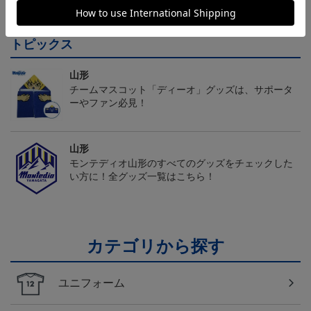
チュウ タオルマフラー
ニフォーム半袖（FP1st）
ベアー タオルマフラー
2,500円
18,700円～23,760円
2,500円
1
トピックス
山形
チームマスコット「ディーオ」グッズは、サポータ
ーやファン必見！
山形
モンテディオ山形のすべてのグッズをチェックした
い方に！全グッズ一覧はこちら！
カテゴリから探す
ユニフォーム