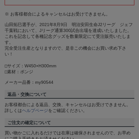
※ お客様都合によるキャンセルはお受けできません。
山田拓巳選手が、2021年8月9日 明治安田生命J2リーグ ジェフ
千葉戦において、Jリーグ通算300試合出場を達成いたしました。
これを記念して各種記念グッズを数量限定にて受注販売いたしま
す。
完全受注生産となりますので、是非この機会にお買い求め下さ
い！
□サイズ：W450×H300mm
□素材：ポンジ
メーカー品番：my90544
返品・交換について
お客様都合による返品、交換、キャンセルはお受けできません。
詳しくは
ヘルプページ
をご確認ください。
ご注文の確定について
買い物かごに入れるだけでは在庫は確保されませんので、お早め
にご購入手続きをお済ませください。