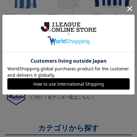
26/27オーセンティックユ
26/27オーセンティックユ
26/27オーセンティックユ
ニフォーム半袖（FP1st）
ニフォーム半袖（FP2n
ニフォーム長袖（FP1st）
18,700円～23,760円
18,700円～23,760円
19,800円～24,860円
1
d）
トピックス
山形
チームマスコット「ディーオ」グッズは、サポータ
ーやファン必見！
山形
モンテディオ山形のすべてのグッズをチェックした
い方に！全グッズ一覧はこちら！
カテゴリから探す