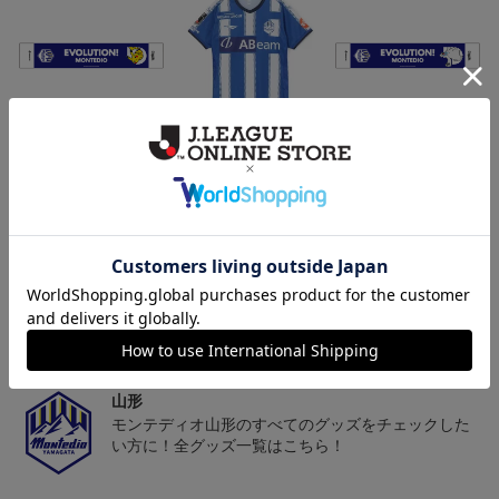
モンテディオ山形 ピカ
26/27オーセンティックユ
モンテディオ山形 ツン
チュウ タオルマフラー
ニフォーム半袖（FP1st）
ベアー タオルマフラー
2,500円
18,700円～23,760円
2,500円
1
トピックス
山形
チームマスコット「ディーオ」グッズは、サポータ
ーやファン必見！
山形
モンテディオ山形のすべてのグッズをチェックした
い方に！全グッズ一覧はこちら！