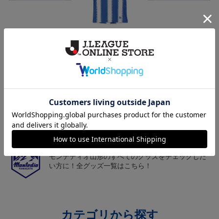
モンテディオ山形 ピカ
26/27オーセンティックユ
モンテディオ山形 ツン
チュウ タオルマフラー
ニフォーム半袖（FP1st）
ベアー タオルマフラー
2,500円
18,700円～23,760円
2,500円
1
トピックス
山形
チームマスコット「ディーオ」グッズは、サポータ
ーやファン必見！
山形
モンテディオ山形のすべてのグッズをチェックした
い方に！全グッズ一覧はこちら！
カテゴリから探す