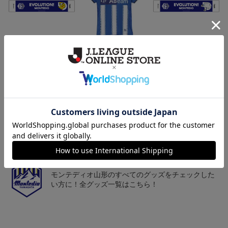
モンテディオ山形 ピカ
26/27オーセンティックユ
モンテディオ山形 ツン
チュウ タオルマフラー
ニフォーム半袖（FP1st）
ベアー タオルマフラー
2,500円
18,700円～23,760円
2,500円
1
トピックス
山形
チームマスコット「ディーオ」グッズは、サポータ
ーやファン必見！
山形
モンテディオ山形のすべてのグッズをチェックした
い方に！全グッズ一覧はこちら！