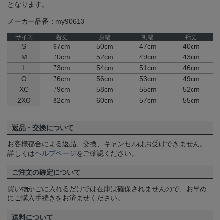
となります。
メーカー品番：my90613
サイズ
着丈
身幅
裾幅
裄丈
S
67cm
50cm
47cm
40cm
M
70cm
52cm
49cm
43cm
L
73cm
54cm
51cm
46cm
O
76cm
56cm
53cm
49cm
XO
79cm
58cm
55cm
52cm
2XO
82cm
60cm
57cm
55cm
返品・交換について
お客様都合による返品、交換、キャンセルはお受けできません。
詳しくは
ヘルプページ
をご確認ください。
ご注文の確定について
買い物かごに入れるだけでは在庫は確保されませんので、お早め
にご購入手続きをお済ませください。
送料について