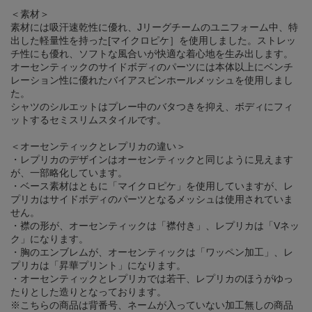
＜素材＞
素材には吸汗速乾性に優れ、Jリーグチームのユニフォーム中、特
出した軽量性を持った[マイクロピケ］を使用しました。ストレッ
チ性にも優れ、ソフトな風合いが快適な着心地を生み出します。
オーセンティックのサイドボディのパーツには本体以上にベンチ
レーション性に優れたバイアスピンホールメッシュを使用しまし
た。
シャツのシルエットはプレー中のバタつきを抑え、ボディにフィ
ットするセミスリムスタイルです。
＜オーセンティックとレプリカの違い＞
・レプリカのデザインはオーセンティックと同じように見えます
が、一部略化しています。
・ベース素材はともに「マイクロピケ」を使用していますが、レ
プリカはサイドボディのパーツとなるメッシュは使用されていま
せん。
・襟の形が、オーセンティックは「襟付き」、レプリカは「Vネッ
ク」になります。
・胸のエンブレムが、オーセンティックは「ワッペン加工」、レ
プリカは「昇華プリント」になります。
・オーセンティックとレプリカでは若干、レプリカのほうがゆっ
たりとした造りとなっております。
※こちらの商品は背番号、ネームが入っていない加工無しの商品