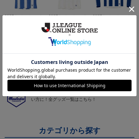
26/27オーセンティックユ
26/27オーセンティックユ
26/27オーセンティックユ
ニフォーム半袖（FP1st）
ニフォーム半袖（FP2n
ニフォーム長袖（FP1st）
18,700円～23,760円
18,700円～23,760円
19,800円～24,860円
1
d）
トピックス
山形
チームマスコット「ディーオ」グッズは、サポータ
ーやファン必見！
山形
モンテディオ山形のすべてのグッズをチェックした
い方に！全グッズ一覧はこちら！
カテゴリから探す