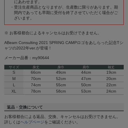
にあわせます。
受注生産商品となりますが、生産数に限りがあります。期
間内であっても早期に受付を終了させていただく場合がご
ざいます。
※ お客様都合によるキャンセルはお受けできません。
ABeam Consulting 2021 SPRING CAMPロゴをあしらった記念Tシ
ャツの2022年ver.が登場！
メーカー品番：my90644
サイズ
身丈
身巾
肩巾
袖丈
S
66cm
49cm
44cm
19cm
M
70cm
52cm
47cm
20cm
L
74cm
55cm
50cm
22cm
XL
78cm
58cm
53cm
24cm
返品・交換について
お客様都合による返品、交換、キャンセルはお受けできません。
詳しくは
ヘルプページ
をご確認ください。