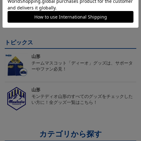
モンテディオ山形 ピカ
26/27オーセンティックユ
モンテディオ山形 ツン
チュウ タオルマフラー
ニフォーム半袖（FP1st）
ベアー タオルマフラー
2,500円
18,700円～23,760円
2,500円
1
トピックス
山形
チームマスコット「ディーオ」グッズは、サポータ
ーやファン必見！
山形
モンテディオ山形のすべてのグッズをチェックした
い方に！全グッズ一覧はこちら！
カテゴリから探す