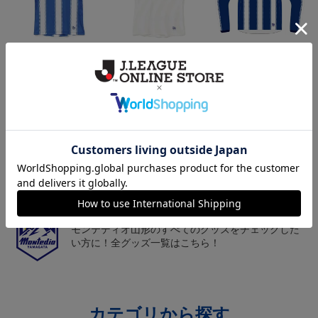
26/27オーセンティックユ
26/27オーセンティックユ
26/27オーセンティックユ
ニフォーム半袖（FP1st）
ニフォーム半袖（FP2n
ニフォーム長袖（FP1st）
18,700円～23,760円
18,700円～23,760円
19,800円～24,860円
1
d）
トピックス
山形
チームマスコット「ディーオ」グッズは、サポータ
ーやファン必見！
山形
モンテディオ山形のすべてのグッズをチェックした
い方に！全グッズ一覧はこちら！
カテゴリから探す