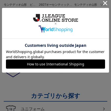
モンテディオ山形 ピカ
26/27オーセンティックユ
モンテディオ山形 ツン
チュウ タオルマフラー
ニフォーム半袖（FP1st）
ベアー タオルマフラー
2,500円
18,700円～23,760円
2,500円
1
トピックス
山形
チームマスコット「ディーオ」グッズは、サポータ
ーやファン必見！
山形
モンテディオ山形のすべてのグッズをチェックした
い方に！全グッズ一覧はこちら！
カテゴリから探す
ユニフォーム