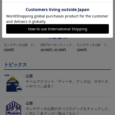
NEW
NEW
モンテディオ山形 ピカ
26/27オーセンティックユ
モンテディオ山形 ツン
チュウ タオルマフラー
ニフォーム半袖（FP1st）
ベアー タオルマフラー
2,500円
18,700円～23,760円
2,500円
1
トピックス
山形
チームマスコット「ディーオ」グッズは、サポータ
ーやファン必見！
山形
モンテディオ山形のすべてのグッズをチェックした
い方に！全グッズ一覧はこちら！