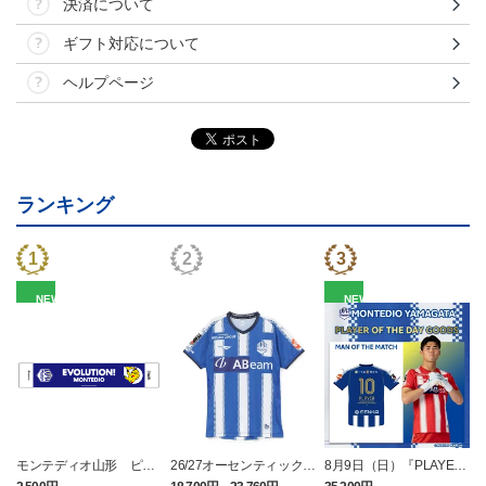
決済について
ギフト対応について
ヘルプページ
ランキング
NEW
NEW
モンテディオ山形 ピカ
26/27オーセンティックユ
8月9日（日）『PLAYER
チュウ タオルマフラー
ニフォーム半袖（FP1st）
OF THE DAY』ユニフォ