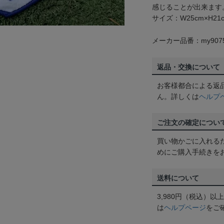
感じることが出来ます
サイズ：W25cm×H21
メーカー品番：my907
返品・交換について
お客様都合による返
ん。詳しくは
ヘルプ
ご注文の確定につい
買い物かごに入れる
めにご購入手続きを
送料について
3,980円（税込）
は
ヘルプページ
をご