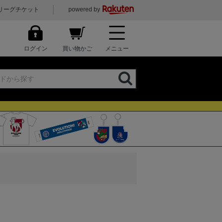
リーグチケット
powered by
ログイン
買い物かご
メニュー