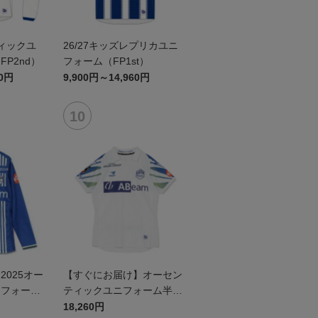
ティックユ
26/27キッズレプリカユニ
P2nd）
フォーム（FP1st）
60円
9,900円～14,960円
025オー
【すぐにお届け】オーセン
ニフォーム
ティックユニフォーム半袖
（2026百年構想リーグ）F
18,260円