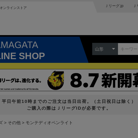
Ｊリーグ.jp
Ｊ
オンラインストア
AMAGATA
山形
LINE SHOP
平日午前10時までのご注文は当日出荷。（土日祝日は除く）
ご購入の際はＪリーグIDが必要です。
ズ
その他
モンテディオペンライト