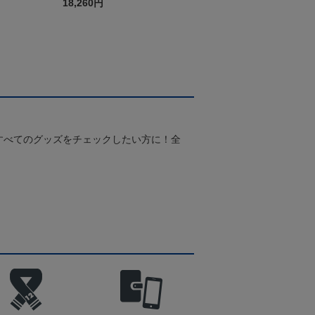
（2026百年構想リーグ）F
18,260円
Pホワイト
すべてのグッズをチェックしたい方に！全
！