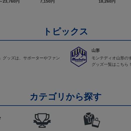
FP1st（長袖）
～23,760円
7,150円
18,260円
トピックス
山形
」グッズは、サポーターやファン
モンテディオ山形の
グッズ一覧はこちら
カテゴリから探す