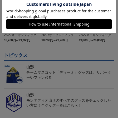
26/27オーセンティックユ
26/27オーセンティックユ
26/27オーセンティックユ
ニフォーム半袖（FP1st）
ニフォーム半袖（FP2n
ニフォーム長袖（FP2n
18,700円～23,760円
18,700円～23,760円
19,800円～24,860円
1
d）
d）
トピックス
山形
チームマスコット「ディーオ」グッズは、サポータ
ーやファン必見！
山形
モンテディオ山形のすべてのグッズをチェックした
い方に！全グッズ一覧はこちら！