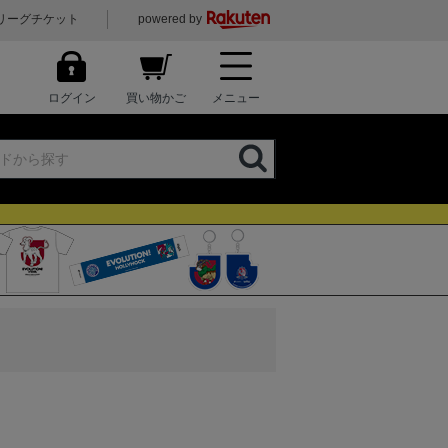
リーグチケット
powered by
ログイン
買い物かご
メニュー