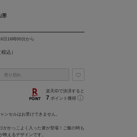
山形
16日16時00分から
（税込）
売り切れ
楽天IDで決済すると
7
ポイント獲得
キャンセルはお受けできません。
ゴがかっこよく入った箸が登場！ご飯の時も
が映えるデザインです。