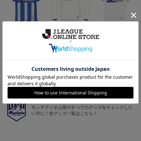
26/27オーセンティックユ
26/27オーセンティックユ
26/27オーセンティックユ
ニフォーム半袖（FP1st）
ニフォーム長袖（FP2n
ニフォーム半袖（FP2n
18,700円～23,760円
19,800円～24,860円
18,700円～23,760円
1
d）
d）
トピックス
山形
チームマスコット「ディーオ」グッズは、サポータ
ーやファン必見！
山形
モンテディオ山形のすべてのグッズをチェックした
い方に！全グッズ一覧はこちら！