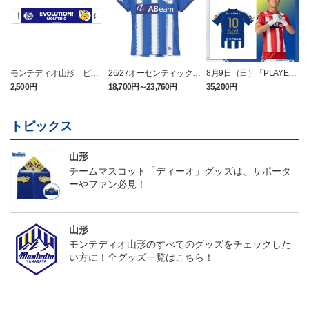
モンテディオ山形 ピカ
26/27オーセンティックユ
8月9日（日）『PLAYER
チュウ タオルマフラー
ニフォーム半袖（FP1st）
OF THE DAY』ユニフォ
2,500円
18,700円～23,760円
35,200円
2
ーム（半袖）
トピックス
山形
チームマスコット「ディーオ」グッズは、サポータ
ーやファン必見！
山形
モンテディオ山形のすべてのグッズをチェックした
い方に！全グッズ一覧はこちら！