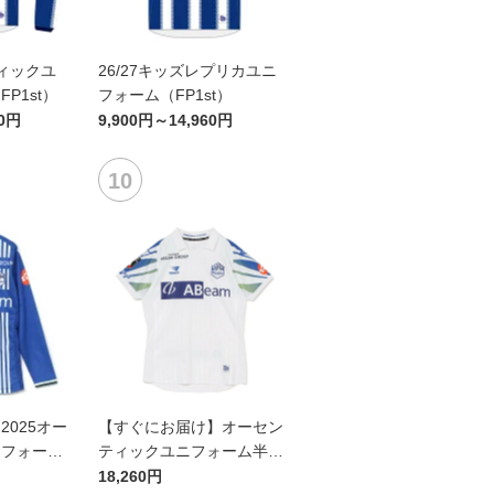
ティックユ
26/27キッズレプリカユニ
P1st）
フォーム（FP1st）
60円
9,900円～14,960円
025オー
【すぐにお届け】オーセン
ニフォーム
ティックユニフォーム半袖
（2026百年構想リーグ）F
18,260円