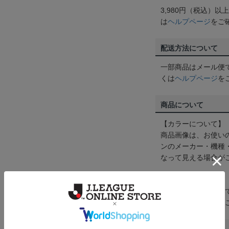
3,980円（税込）
は
ヘルプページ
をご
配送方法について
一部商品はメール便
くは
ヘルプページ
を
商品について
【カラーについて】
商品画像は、お使い
ンのメーカー・機種
なって見える場合が
【仕様について】
取り扱い商品によっ
予告なく変更になる