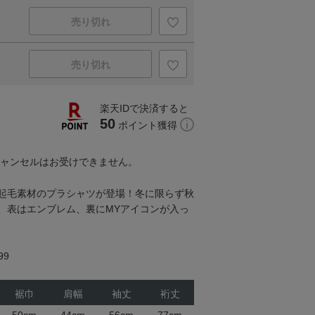
売り切れ
売り切れ
楽天IDで決済すると
50
ポイント獲得
キャンセルはお受けできません。
起毛素材のプラシャツが登場！冬に限らず秋
、表はエンブレム、裏にMYアイコンが入っ
99
裾巾
肩幅
袖丈
裄丈