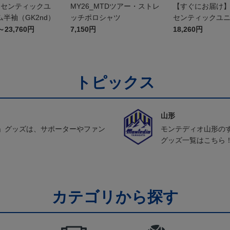
オーセンティックユ
MY26_MTDツアー・ストレ
【すぐにお届け】2
半袖（GK2nd）
ッチポロシャツ
センティックユ
FP1st（長袖）
～23,760円
7,150円
18,260円
トピックス
山形
」グッズは、サポーターやファン
モンテディオ山形の
グッズ一覧はこちら
カテゴリから探す