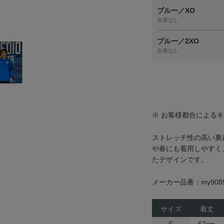
ブルー／XO
在庫なし
ブルー／2XO
在庫なし
※ お客様都合による
ストレッチ性の高い裏
や春にも着用しやすく
たデザインです。
メーカー品番：my908
サイズ
着丈