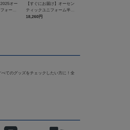
025オー
【すぐにお届け】オーセン
ニフォーム
ティックユニフォーム半袖
（2026百年構想リーグ）F
18,260円
Pホワイト
すべてのグッズをチェックしたい方に！全
！