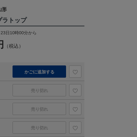
山形
毛プラトップ
23日10時00分から
円
（税込）
かごに追加する
売り切れ
売り切れ
売り切れ