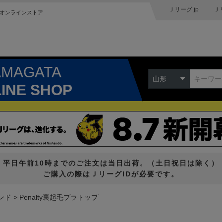
Ｊリーグ.jp
Ｊ
オンラインストア
AMAGATA
山形
LINE SHOP
平日午前10時までのご注文は当日出荷。（土日祝日は除く）
ご購入の際はＪリーグIDが必要です。
ンド
Penalty裏起毛プラトップ