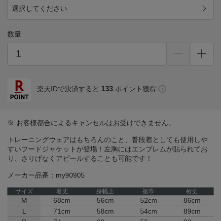
選択してください
数量
133
楽天IDで決済すると
ポイント獲得
※ お客様都合によるキャンセルはお受けできません。
トレーニングウェアはもちろんのこと、普段着としても使用しや
すいフードジャケットが登場！左胸にはエンブレムが貼られてお
り、さりげなくアピールすることも可能です！
メーカー品番：my90905
サイズ
着丈
身幅上
裾巾
桁丈
M
68cm
56cm
52cm
86cm
L
71cm
58cm
54cm
89cm