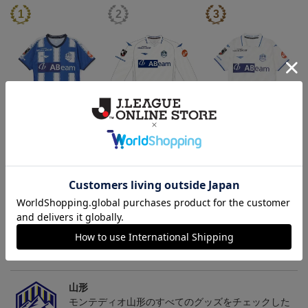
26/27オーセンティックユ
26/27オーセンティックユ
26/27オーセンティックユ
ニフォーム半袖（FP1st）
ニフォーム長袖（FP2n
ニフォーム半袖（FP2n
18,700円～23,760円
19,800円～24,860円
18,700円～23,760円
1
d）
d）
トピックス
山形
チームマスコット「ディーオ」グッズは、サポータ
ーやファン必見！
山形
モンテディオ山形のすべてのグッズをチェックした