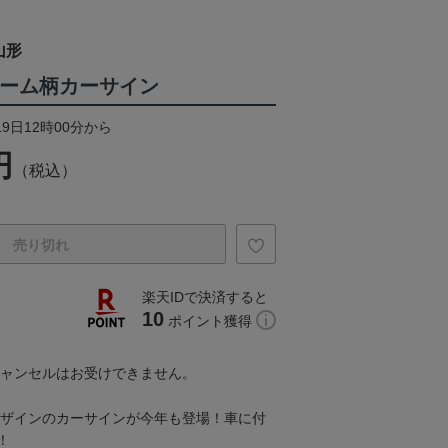
山形
ォーム柄カーサイン
19日12時00分から
円
（税込）
売り切れ
楽天IDで決済すると
10
ポイント獲得
キャンセルはお受けできません。
ムデザインのカーサインが今年も登場！車に付
！