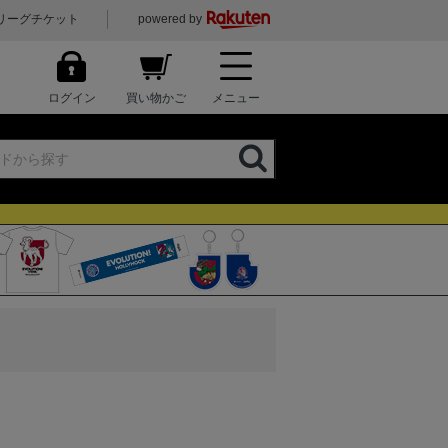
リーグチケット
powered by
ログイン
買い物かご
メニュー