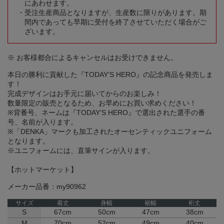
にあわせます。
受注生産商品となりますが、生産数に限りがあります。期
間内であっても早期に受付を終了させていただく場合がご
ざいます。
※ お客様都合によるキャンセルはお受けできません。
本日の勝利に貢献した『TODAY’S HERO』の記念商品を発売しま
す！
完成デザインはお手元に届いてからのお楽しみ！
数量限定の販売となるため、お早めにお買い求めください！
※背番号、ネームは『TODAY’S HERO』で選出された選手の番
号、名前が入ります。
※「DENKA」マークも加工されたオーセンティックユニフォーム
となります。
※ユニフォームには、直筆サインが入ります。
【ホットマーケット】
メーカー品番：my90962
サイズ
着丈
身幅
裾幅
裄丈
S
67cm
50cm
47cm
38cm
M
70cm
52cm
49cm
40cm