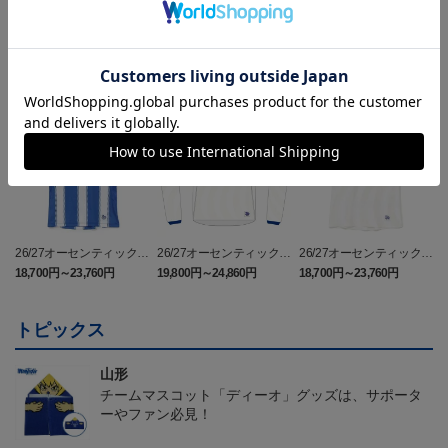
ランキング
26/27オーセンティックユ
26/27オーセンティックユ
26/27オーセンティックユ
ニフォーム半袖（FP1st）
ニフォーム長袖（FP2n
ニフォーム半袖（FP2n
18,700円～23,760円
19,800円～24,860円
18,700円～23,760円
1
d）
d）
トピックス
山形
チームマスコット「ディーオ」グッズは、サポータ
ーやファン必見！