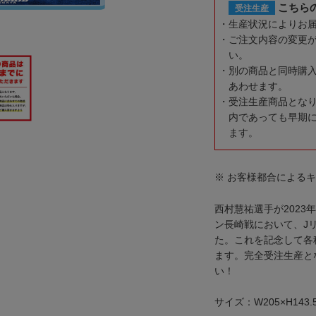
こちら
受注生産
生産状況によりお
ご注文内容の変更
い。
別の商品と同時購
あわせます。
受注生産商品とな
内であっても早期
ます。
※ お客様都合による
西村慧祐選手が2023年
ン長崎戦において、J
た。これを記念して各
ます。完全受注生産と
い！
サイズ：W205×H143