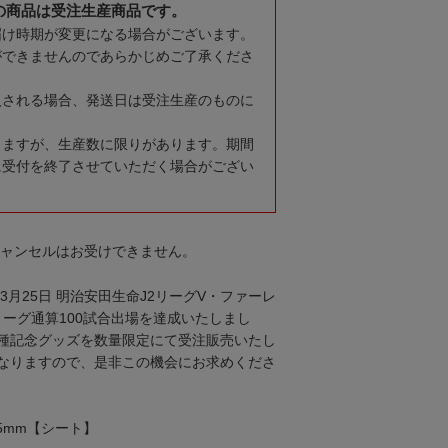
の商品は受注生産商品です。
届け時期が変更になる場合がございます。
ができませんのであらかじめご了承くださ
入される場合、発送日は受注生産のものに
りますが、生産数に限りがあります。期間
に受付を終了させていただく場合がござい
キャンセルはお受けできません。
3月25日 明治安田生命J2リーグV・ファーレ
リーグ通算100試合出場を達成いたしまし
種記念グッズを数量限定にて受注販売いたし
なりますので、是非この機会にお求めくださ
.5mm【シート】