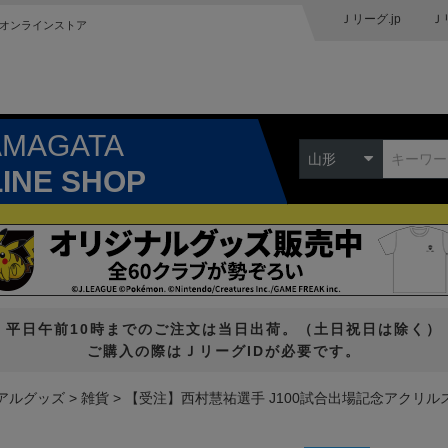
Ｊリーグ.jp
Ｊ
オンラインストア
AMAGATA
山形
LINE SHOP
平日午前10時までのご注文は当日出荷。（土日祝日は除く）
ご購入の際はＪリーグIDが必要です。
アルグッズ
雑貨
【受注】西村慧祐選手 J100試合出場記念アクリル