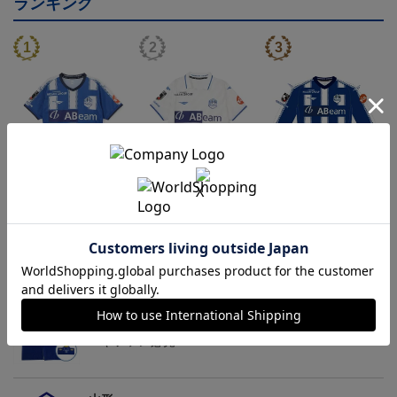
ランキング
26/27オーセンティックユ
26/27オーセンティックユ
26/27オーセンティックユ
ニフォーム半袖（FP1st）
ニフォーム半袖（FP2n
ニフォーム長袖（FP1st）
18,700円～23,760円
18,700円～23,760円
19,800円～24,860円
1
d）
トピックス
山形
チームマスコット「ディーオ」グッズは、サポータ
ーやファン必見！