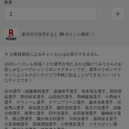
数量
10
楽天IDで決済すると
ポイント獲得
※ お客様都合によるキャンセルはお受けできません。
2023シーズンも登場！どの選手が当たるかは開けてみてからのお
楽しみなシークレットリボンマグネットです。通常のリボンマグ
ネットよりも小さいサイズで手軽に貼ることができるコンパクト
なサイズです！
全30選手（後藤雅明選手、成瀨竣平選手、熊本雄太選手、西村慧
祐選手、野田裕喜選手、山田拓巳選手、岡﨑建哉選手、小西雄大
選手、デラトーレ選手、チアゴアウベス選手、藤本佳希選手、河
合秀人選手、新垣貴之選手、藤田息吹選手、長谷川洸選手、加藤
大樹選手、南秀仁選手、田中渉選手、吉田泰授選手、藤嶋栄介選
手、横山塁選手、國分伸太郎選手、川井歩選手、喜岡佳太選手、
大友竜輔選手、高橋潤哉選手、小野雅史選手、イサカゼイン選