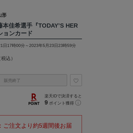
山形
本佳希選手『TODAY’S HER
クションカード
1日17時00分～2023年5月23日23時59分
（税込）
販売終了
楽天IDで決済すると
9
ポイント獲得
：ご注文より約5週間後お届