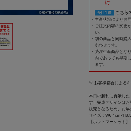
け
こちら
受注生産
生産状況によりお
ご注文内容の変更
い。
別の商品と同時購
あわせます。
受注生産商品とな
内であっても早期
ます。
※ お客様都合による
本日の勝利に貢献した『
す！完成デザインはお
販売となるため、お早
サイズ：W6.4cm×H8.
【ホットマーケット】