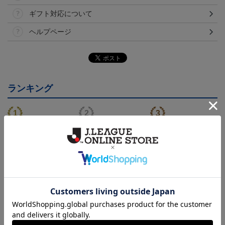
ギフト対応について
ヘルプページ
ランキング
NEW
NEW
モンテディオ山形 ピカ
26/27オーセンティックユ
モンテディオ山形 ツン
チュウ タオルマフラー
ニフォーム半袖（FP1st）
ベアー タオルマフラー
2,500円
18,700円～23,760円
2,500円
1