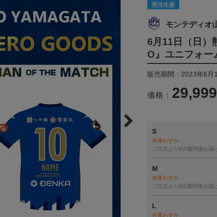
受注生産
モンテディオ
6月11日（日）熊
O』ユニフォー
販売期間：2023年6月1
29,99
価格：
S
在庫わずか
ご注文より約5週間後お届
M
在庫わずか
ご注文より約5週間後お届
L
在庫わずか