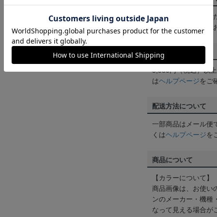
買い物かごに入れる
めにご購入手続きを
送料について
3,980円（税込）
は
ヘルプページ
をご
配送方法について
一部商品はメール便
くは
ヘルプページ
を
商品について
【カラーについて】
商品画像は、お使い
ンのメーカー・機種
なって見える場合が