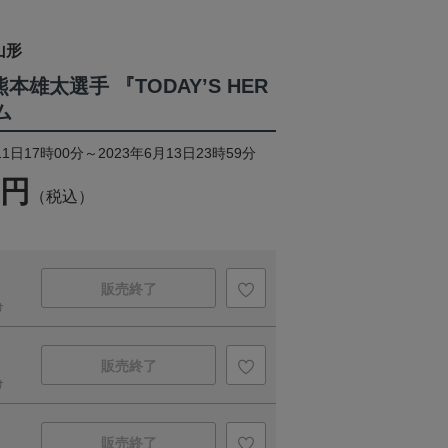
山形
本雄太選手 『TODAY’S HER
ム
1日17時00分～2023年6月13日23時59分
9円
（税込）
販売終了
け
販売終了
け
販売終了