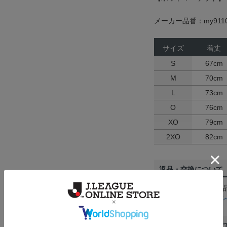
メーカー品番：my911
サイズ
着丈
S
67cm
M
70cm
L
73cm
O
76cm
XO
79cm
2XO
82cm
返品・交換について
お客様都合による返
ん。詳しくは
ヘルプ
ご注文の確定につい