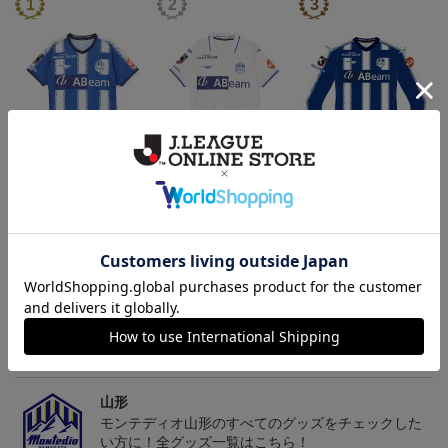
26/27オーセンティックユ
26/27オーセンティックユ
26/27オーセンティックユ
ニフォーム半袖（FP1st）
ニフォーム半袖（FP2n
ニフォーム長袖（FP1st）
18,700円～23,760円
18,700円～23,760円
19,800円～24,860円
1
d）
トピックス
山形
チームマスコット「ディーオ」グッズは、サポータ
ーやファン必見！
山形
モンテディオ山形のすべてのグッズをチェックした
い方に！全グッズ一覧はこちら！