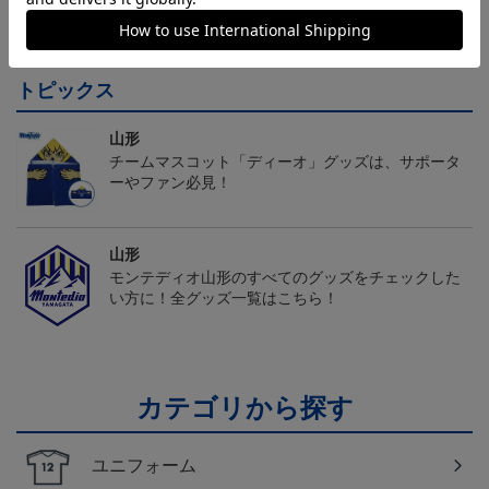
モンテディオ山形 ピカ
26/27オーセンティックユ
モンテディオ山形 ツン
チュウ タオルマフラー
ニフォーム半袖（FP1st）
ベアー タオルマフラー
2,500円
18,700円～23,760円
2,500円
1
トピックス
山形
チームマスコット「ディーオ」グッズは、サポータ
ーやファン必見！
山形
モンテディオ山形のすべてのグッズをチェックした
い方に！全グッズ一覧はこちら！
カテゴリから探す
ユニフォーム