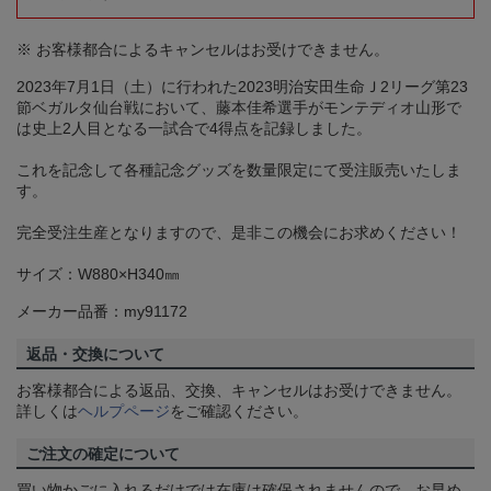
※ お客様都合によるキャンセルはお受けできません。
2023年7月1日（土）に行われた2023明治安田生命Ｊ2リーグ第23
節ベガルタ仙台戦において、藤本佳希選手がモンテディオ山形で
は史上2人目となる一試合で4得点を記録しました。
これを記念して各種記念グッズを数量限定にて受注販売いたしま
す。
完全受注生産となりますので、是非この機会にお求めください！
サイズ：W880×H340㎜
メーカー品番：my91172
返品・交換について
お客様都合による返品、交換、キャンセルはお受けできません。
詳しくは
ヘルプページ
をご確認ください。
ご注文の確定について
買い物かごに入れるだけでは在庫は確保されませんので、お早め