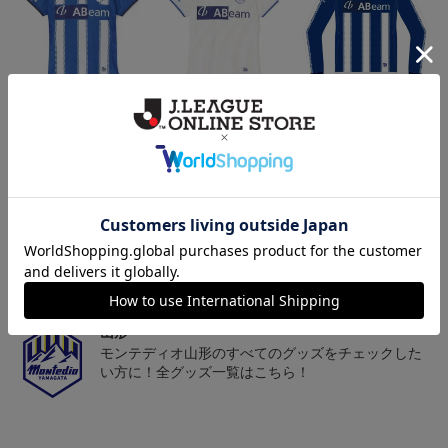
26/27オーセンティックユ
26/27オーセンティックユ
26/27オーセンティックユ
ニフォーム半袖（FP1st）
ニフォーム半袖（FP2n
ニフォーム長袖（FP1st）
18,700円～23,760円
18,700円～23,760円
19,800円～24,860円
1
d）
トピックス
山形
チームマスコット「ディーオ」グッズは、サポータ
ーやファン必見！
山形
モンテディオ山形のすべてのグッズをチェックした
い方に！全グッズ一覧はこちら！