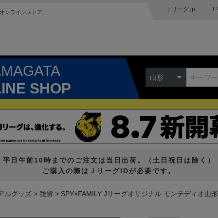
Ｊリーグ.jp
Ｊ
オンラインストア
AMAGATA
山形
LINE SHOP
平日午前10時までのご注文は当日出荷。（土日祝日は除く）
ご購入の際はＪリーグIDが必要です。
アルグッズ
雑貨
SPY×FAMILY Jリーグオリジナル モンテディオ