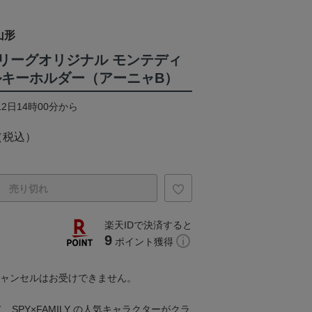
山形
Y Jリーグオリジナル モンテディ
ルキーホルダー（アーニャB）
12日14時00分から
（税込）
売り切れ
楽天IDで決済すると
9
ポイント獲得
キャンセルはお受けできません。
SPY×FAMILY の人気キャラクターがクラ