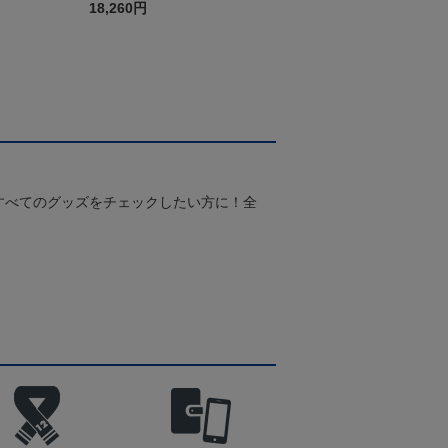
リーグ）F
FP1st（長袖）
18,260円
すべてのグッズをチェックしたい方に！全
！