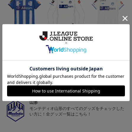
26/27オーセンティックユ
26/27オーセンティックユ
26/27オーセンティックユ
ニフォーム半袖（FP1st）
ニフォーム長袖（FP2n
ニフォーム半袖（FP2n
18,700円～23,760円
19,800円～24,860円
18,700円～23,760円
1
d）
d）
トピックス
山形
チームマスコット「ディーオ」グッズは、サポータ
ーやファン必見！
山形
モンテディオ山形のすべてのグッズをチェックした
い方に！全グッズ一覧はこちら！