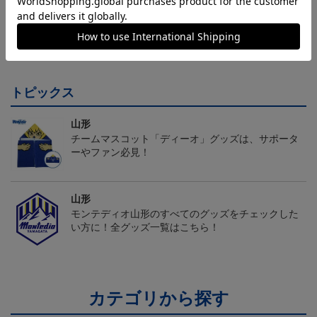
26/27オーセンティックユ
26/27オーセンティックユ
26/27オーセンティックユ
ニフォーム半袖（FP1st）
ニフォーム長袖（FP2n
ニフォーム半袖（FP2n
18,700円～23,760円
19,800円～24,860円
18,700円～23,760円
1
d）
d）
トピックス
山形
チームマスコット「ディーオ」グッズは、サポータ
ーやファン必見！
山形
モンテディオ山形のすべてのグッズをチェックした
い方に！全グッズ一覧はこちら！
カテゴリから探す