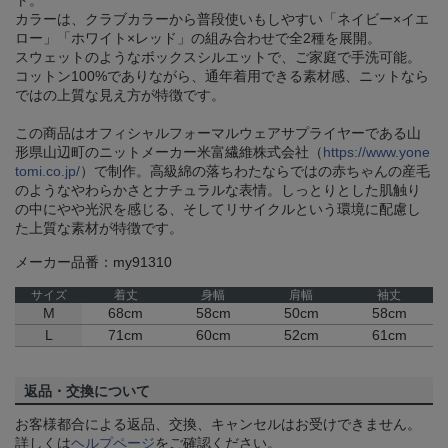
ト。
カラーは、クラブカラーから普段使いもしやすい「ネイビー×イエ
ロー」「ホワイト×レッド」の組み合わせで全2種を展開。
スウェットのようなボックスシルエットで、ご家庭で手洗可能。
コットン100%でありながら、通年着用できる素材感、ニットなら
ではの上質な見え方が特徴です。
この商品はオフィシャルフォーマルウェアサプライヤーである山
形県山辺町のニットメーカー米富繊維株式会社（
https://www.yone
tomi.co.jp/
）で制作。高級綿の落ちわたならではの赤ちゃんの産毛
のようなやわらかさとナチュラルな表情。しっとりとした肌触り
の中にやや光沢を感じる、そしてリサイクルという環境に配慮し
た上質な素材が特徴です。
メーカー品番：my91310
サイズ
着丈
身幅
肩幅
袖丈
M
68cm
58cm
50cm
58cm
L
71cm
60cm
52cm
61cm
返品・交換について
お客様都合による返品、交換、キャンセルはお受けできません。
詳しくは
ヘルプページ
をご確認ください。