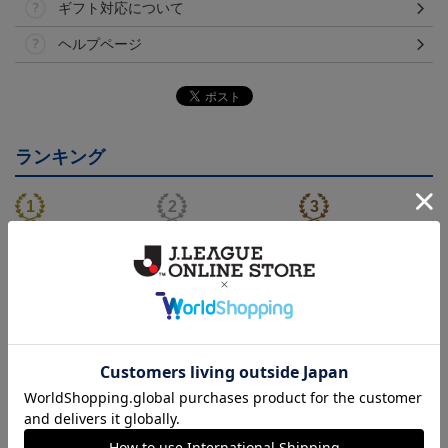
ギフト対応について
ヘルプページ
ランキング
NEW
NEW
モンテディオ山形 ピカ
26/27オーセンティックユ
モンテディオ山形 ツン
チュウ タオルマフラー
ニフォーム半袖（FP1st）
ベアー タオルマフラー
2,500円
18,700円～23,760円
2,500円
1