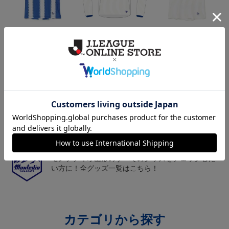
26/27オーセンティックユ
26/27オーセンティックユ
26/27オーセンティックユ
ニフォーム半袖（FP1st）
ニフォーム長袖（FP2n
ニフォーム半袖（FP2n
18,700円～23,760円
19,800円～24,860円
18,700円～23,760円
1
d）
d）
トピックス
山形
チームマスコット「ディーオ」グッズは、サポータ
ーやファン必見！
山形
モンテディオ山形のすべてのグッズをチェックした
い方に！全グッズ一覧はこちら！
カテゴリから探す