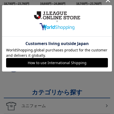
ニフォーム半袖（FP1st）
ニフォーム長袖（FP2n
ニフォーム半袖（FP2n
18,700円～23,760円
19,800円～24,860円
18,700円～23,760円
1
d）
d）
トピックス
Ｊリーグ
多種多様なアパレルアイテムはこちら！！
Ｊリーグ
各クラブのユニフォームを今すぐチェック！
カテゴリから探す
ユニフォーム