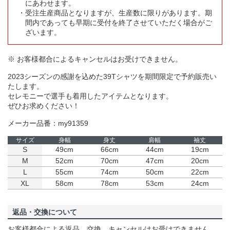
にあわせます。
受注生産商品となりますが、生産数に限りがあります。期
間内であっても早期に受付を終了させていただく場合がご
ざいます。
※ お客様都合によるキャンセルはお受けできません。
2023シーズンの感謝を込めた39Tシャツを期間限定で予約販売い
たします。
セレモニーで選手も着用したアイテムとなります。
ぜひお求めください！
メーカー品番：my91359
サイズ
身幅
身丈
肩幅
袖丈
S
49cm
66cm
44cm
19cm
M
52cm
70cm
47cm
20cm
L
55cm
74cm
50cm
22cm
XL
58cm
78cm
53cm
24cm
返品・交換について
お客様都合による返品、交換、キャンセルはお受けできません。