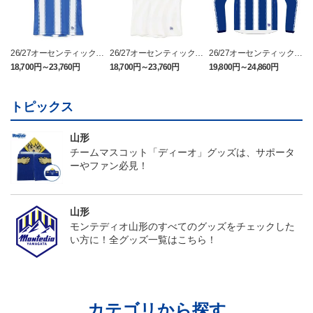
26/27オーセンティックユ
26/27オーセンティックユ
26/27オーセンティックユ
ニフォーム半袖（FP1st）
ニフォーム半袖（FP2n
ニフォーム長袖（FP1st）
18,700円～23,760円
18,700円～23,760円
19,800円～24,860円
1
d）
トピックス
山形
チームマスコット「ディーオ」グッズは、サポータ
ーやファン必見！
山形
モンテディオ山形のすべてのグッズをチェックした
い方に！全グッズ一覧はこちら！
カテゴリから探す