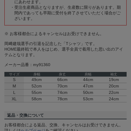
にあわせます。
受注生産商品となりますが、生産数に限りがあります。期
間内であっても早期に受付を終了させていただく場合がご
ざいます。
※ お客様都合によるキャンセルはお受けできません。
岡﨑建哉選手の引退を記念した「Tシャツ」です。
HOME最終戦で本人をはじめ、選手全員で着用した思い出のアイ
テムとなります。
メーカー品番：my91360
サイズ
身幅
身丈
肩幅
袖丈
S
49cm
66cm
44cm
19cm
M
52cm
70cm
47cm
20cm
L
55cm
74cm
50cm
22cm
XL
58cm
78cm
53cm
24cm
返品・交換について
お客様都合による返品、交換、キャンセルはお受けできません。
詳しくは
ヘルプページ
をご確認ください。