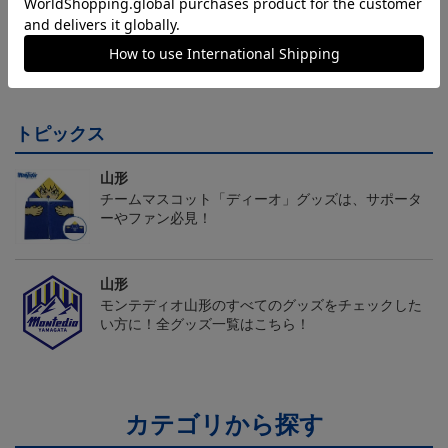
26/27オーセンティックユ
26/27オーセンティックユ
26/27オーセンティックユ
ニフォーム半袖（FP1st）
ニフォーム半袖（FP2n
ニフォーム長袖（FP1st）
18,700円～23,760円
18,700円～23,760円
19,800円～24,860円
1
d）
トピックス
山形
チームマスコット「ディーオ」グッズは、サポータ
ーやファン必見！
山形
モンテディオ山形のすべてのグッズをチェックした
い方に！全グッズ一覧はこちら！
カテゴリから探す