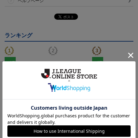
ヘルプページ
ランキング
NEW
NEW
モンテディオ山形 ピカ
26/27オーセンティックユ
モンテディオ山形 ツン
チュウ タオルマフラー
ニフォーム半袖（FP1st）
ベアー タオルマフラー
2,500円
18,700円～23,760円
2,500円
1
トピックス