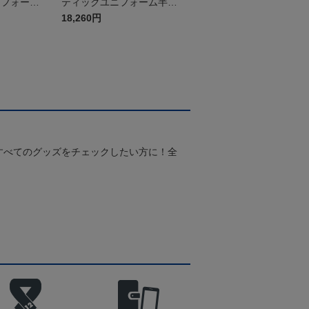
ニフォーム
ティックユニフォーム半袖
（2026百年構想リーグ）F
18,260円
Pホワイト
すべてのグッズをチェックしたい方に！全
！