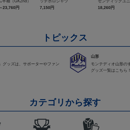
半袖（GK2nd）
ッチポロシャツ
センティックユ
FP1st（長袖）
～23,760円
7,150円
18,260円
トピックス
山形
」グッズは、サポーターやファン
モンテディオ山形の
グッズ一覧はこちら
カテゴリから探す