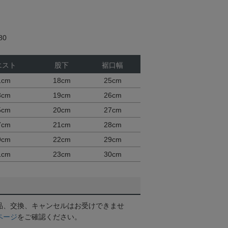
80
エスト
股下
裾口幅
1cm
18cm
25cm
3cm
19cm
26cm
5cm
20cm
27cm
7cm
21cm
28cm
9cm
22cm
29cm
1cm
23cm
30cm
品、交換、キャンセルはお受けできませ
ページ
をご確認ください。