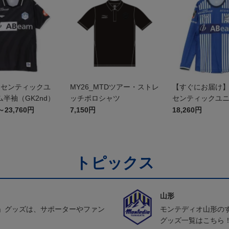
オーセンティックユ
MY26_MTDツアー・ストレ
【すぐにお届け】2
半袖（GK2nd）
ッチポロシャツ
センティックユ
FP1st（長袖）
～23,760円
7,150円
18,260円
トピックス
山形
」グッズは、サポーターやファン
モンテディオ山形の
グッズ一覧はこちら