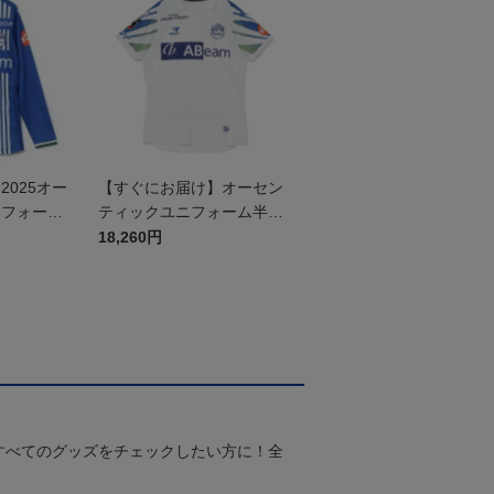
025オー
【すぐにお届け】オーセン
ニフォーム
ティックユニフォーム半袖
（2026百年構想リーグ）F
18,260円
Pホワイト
すべてのグッズをチェックしたい方に！全
！