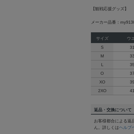
【観戦応援グッズ】
メーカー品番：my913
サイズ
ウ
S
3
M
3
L
3
O
3
XO
3
2XO
4
返品・交換について
お客様都合による返
ん。詳しくは
ヘルプ