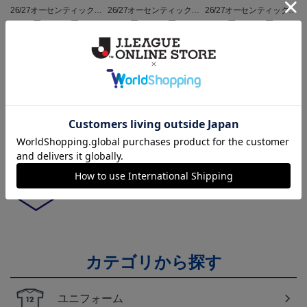
26/27オーセンティックユ
26/27オーセンティックユ
26/27オーセンティックユ
ニフォーム半袖（FP1st）
ニフォーム半袖（FP2n
ニフォーム長袖（FP1st）
18,700円～23,760円
18,700円～23,760円
19,800円～24,860円
1
d）
トピックス
山形
チームマスコット「ディーオ」グッズは、サポータ
ーやファン必見！
山形
モンテディオ山形のすべてのグッズをチェックした
い方に！全グッズ一覧はこちら！
カテゴリから探す
ユニフォーム