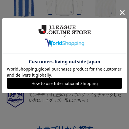
26/27オーセンティックユ
26/27オーセンティックユ
26/27オーセンティックユ
ニフォーム半袖（FP1st）
ニフォーム長袖（FP2n
ニフォーム半袖（FP2n
18,700円～23,760円
19,800円～24,860円
18,700円～23,760円
1
d）
d）
トピックス
山形
チームマスコット「ディーオ」グッズは、サポータ
ーやファン必見！
山形
モンテディオ山形のすべてのグッズをチェックした
い方に！全グッズ一覧はこちら！